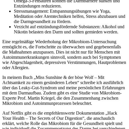
Omega-3-Fettsäuren können die Darmbarriere stärken und
Entzündungen reduzieren.
Stressmanagement: Entspannungsübungen wie Yoga,
Meditation oder Atemtechniken helfen, Stress abzubauen und
die Darmgesundheit zu fördern.
Verzicht auf entzündungsfördernde Substanzen: Alkohol und
Nikotin belasten den Darm und sollten gemieden werden.
Eine regelmäßige Wiederholung der Mikrobiom-Untersuchung
ermöglicht es, die Fortschritte zu überwachen und gegebenenfalls
die Maßnahmen anzupassen. Dies ist nicht nur für Menschen mit
Autoimmunerkrankungen sinnvoll, sondern auch bei Symptomen
wie Abgeschlagenheit, depressiven Verstimmungen, Hautproblemen
oder Allergien.
In meinem Buch „Miss Sunshine & der böse Wolf – Mit
Achtsamkeit zu einem gesünderen Leben“ schreibe ich ausführlich
über das Leaky-Gut-Syndrom und meine persönlichen Erfahrungen
mit dem Darmaufbau. Zudem gibt es eine Studie von Mikrobiom-
Experte Prof. Martin Kriegel, die den Zusammenhang zwischen
Mikrobiom und Autoimmunprozessen beleuchtet.
Auf Netflix gibt es die empfehlenswerte Dokumentation „Hack
Your Health – The Secrets of Our Digestion“, die anschaulich
erklärt, welche Rolle das Mikrobiom für die Gesundheit spielt und
wie individuell die Zusammensetzung des Darms bei verschiedenen