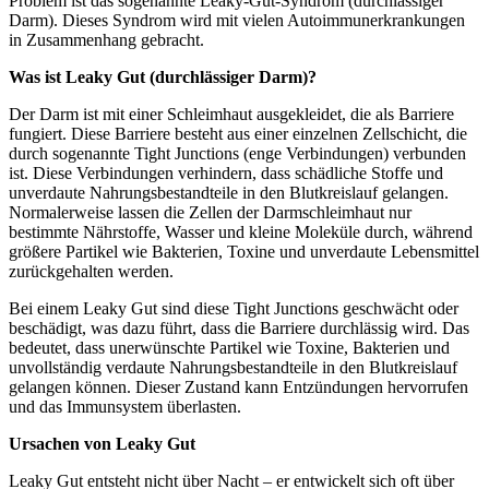
Problem ist das sogenannte Leaky-Gut-Syndrom (durchlässiger
Darm). Dieses Syndrom wird mit vielen Autoimmunerkrankungen
in Zusammenhang gebracht.
Was ist Leaky Gut (durchlässiger Darm)?
Der Darm ist mit einer Schleimhaut ausgekleidet, die als Barriere
fungiert. Diese Barriere besteht aus einer einzelnen Zellschicht, die
durch sogenannte Tight Junctions (enge Verbindungen) verbunden
ist. Diese Verbindungen verhindern, dass schädliche Stoffe und
unverdaute Nahrungsbestandteile in den Blutkreislauf gelangen.
Normalerweise lassen die Zellen der Darmschleimhaut nur
bestimmte Nährstoffe, Wasser und kleine Moleküle durch, während
größere Partikel wie Bakterien, Toxine und unverdaute Lebensmittel
zurückgehalten werden.
Bei einem Leaky Gut sind diese Tight Junctions geschwächt oder
beschädigt, was dazu führt, dass die Barriere durchlässig wird. Das
bedeutet, dass unerwünschte Partikel wie Toxine, Bakterien und
unvollständig verdaute Nahrungsbestandteile in den Blutkreislauf
gelangen können. Dieser Zustand kann Entzündungen hervorrufen
und das Immunsystem überlasten.
Ursachen von Leaky Gut
Leaky Gut entsteht nicht über Nacht – er entwickelt sich oft über